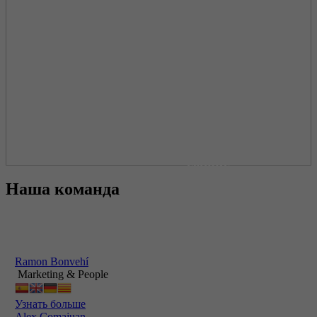
Исключительный
сервис
Откройте для
Наша команда
себя новое
определение
недвижимости
Ramon Bonvehí
Marketing & People
Узнать больше
Alex Comajuan