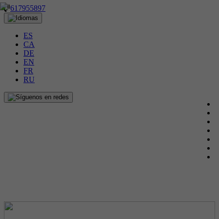
617955897
ES
CA
DE
EN
FR
RU