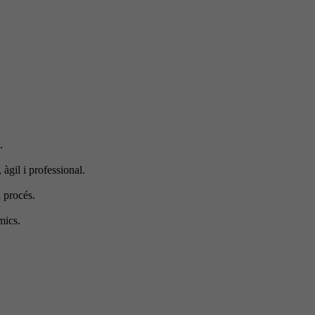
.
 àgil i professional.
 procés.
mics.