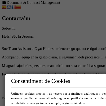
Document & Contract Management
Contacta'm
Sobre mi
Hola! Sóc la Jerusa,
Sóc Team Assistant a Qgat Homes i m’encarrego que tot estigui coordin
Acompaño l’equip en la gestió diària, el seguiment dels processos i l’at
M’agrada ajudar les persones, mantenir-ho tot sota control i assegura
Fora de la feina, gaudeixo practicant esport, veient una bona pel·lícul
Consentiment de Cookies
Utilitzem cookies pròpies i de tercers per a finalitats analítiques i per
mostrar-li publicitat personalitzada segons un perfil elaborat a partir dels
Contacte
seus hàbits de navegació (per exemple, pàgines visitades).