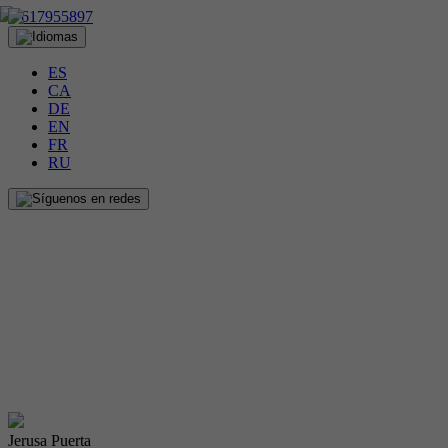
617955897
ES
CA
DE
EN
FR
RU
Jerusa Puerta