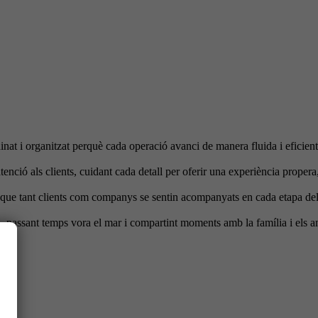
at i organitzat perquè cada operació avanci de manera fluida i eficient
enció als clients, cuidant cada detall per oferir una experiència propera,
r que tant clients com companys se sentin acompanyats en cada etapa del
a, passant temps vora el mar i compartint moments amb la família i els a