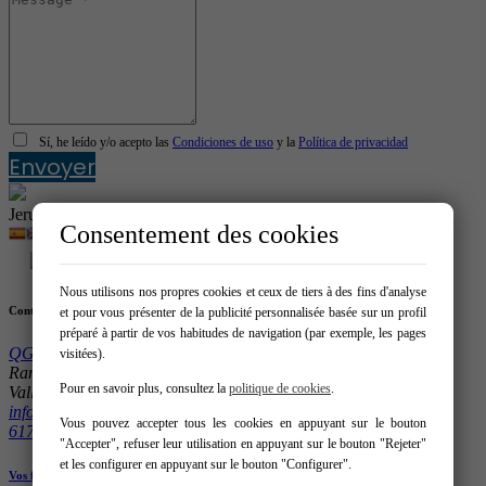
Sí, he leído y/o acepto las
Condiciones de uso
y la
Política de privacidad
Envoyer
Jerusa Puerta (Vente)
Consentement des cookies
Nous utilisons nos propres cookies et ceux de tiers à des fins d'analyse
Contact
et pour vous présenter de la publicité personnalisée basée sur un profil
préparé à partir de vos habitudes de navigation (par exemple, les pages
QGAT HOMES
visitées).
Rambla Mossèn Jacint Verdaguer 8 1º 08197 – Sant Cugat del
Pour en savoir plus, consultez la
politique de cookies
.
Vallès
info@qgathomes.com
Vous pouvez accepter tous les cookies en appuyant sur le bouton
617955897
"Accepter", refuser leur utilisation en appuyant sur le bouton "Rejeter"
et les configurer en appuyant sur le bouton "Configurer".
Vos favoris