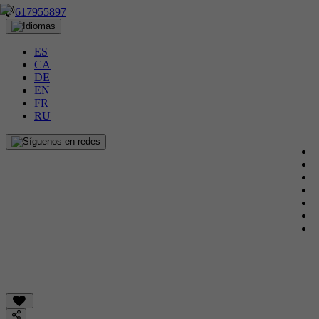
617955897
ES
CA
DE
EN
FR
RU