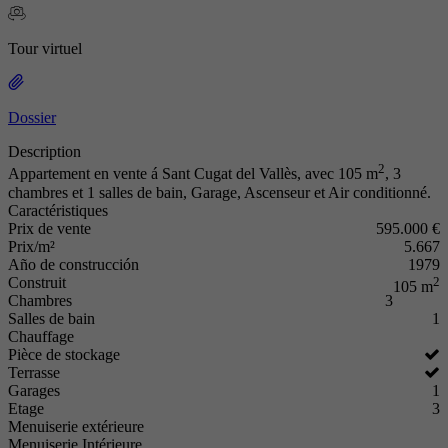
Tour virtuel
Dossier
Description
2
Appartement en vente á Sant Cugat del Vallès, avec 105 m
, 3
chambres et 1 salles de bain, Garage, Ascenseur et Air conditionné.
Caractéristiques
Prix de vente
595.000 €
Prix/m²
5.667
Año de construcción
1979
Construit
2
105 m
Chambres
3
Salles de bain
1
Chauffage
Pièce de stockage
Terrasse
Garages
1
Etage
3
Menuiserie extérieure
Menuiserie Intérieure