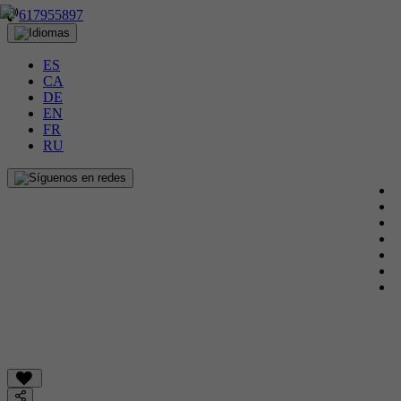
617955897
ES
CA
DE
EN
FR
RU