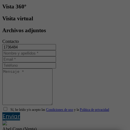
Vista 360º
Visita virtual
Archivos adjuntos
Contacto
Sí, he leído y/o acepto las
Condiciones de uso
y la
Política de privacidad
Enviar
Abel Cosp (Venta)