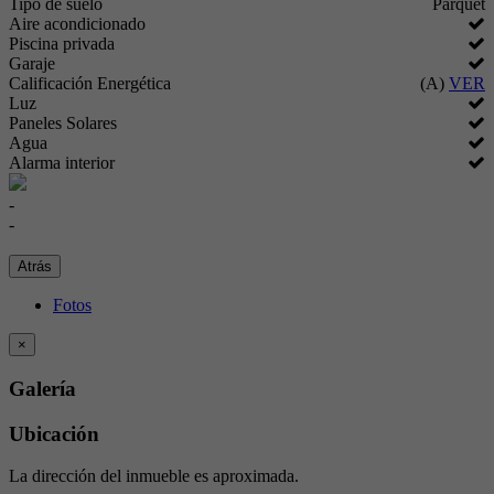
Tipo de suelo
Parquet
Aire acondicionado
Piscina privada
Garaje
Calificación Energética
(A)
VER
Luz
Paneles Solares
Agua
Alarma interior
-
-
Atrás
Fotos
×
Galería
Ubicación
La dirección del inmueble es aproximada.